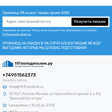
Промокод 3% на все товары кроме ASKO
Получить письмо
Нажимая на кнопку «Получить письмо» вы принимаете условия
Публичной оферты
.
ПРОМОКОД НА СКИДКУ В 3% СПРЯТАЛСЯ В ПИCЬМЕ МЕЖДУ
ВЫГОДАМИ, КОТОРЫЕ МЫ ДЛЯ ВАС ПОДГОТОВИЛИ
+74951562373
Заказать звонок
shop@101holodilnik.ru
127427
,
Россия
,
Москва
,
ул.
Краснобогатырская 2 а, БЦ
“Красный Богатырь”
Ежедневно с 10:00 до 21:00