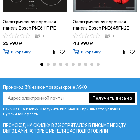
Электрическая варочная
Электрическая варочная
панель Bosch PKE611F17E
панель Bosch PKE645FN2E
0
0
25 990 ₽
48 990 ₽
В корзину
В корзину
Промокод 3% на все товары кроме ASKO
Получить письмо
Нажимая на кнопку «Получить письмо» вы принимаете условия
Публичной оферты
.
ПРОМОКОД НА СКИДКУ В 3% СПРЯТАЛСЯ В ПИCЬМЕ МЕЖДУ
ВЫГОДАМИ, КОТОРЫЕ МЫ ДЛЯ ВАС ПОДГОТОВИЛИ