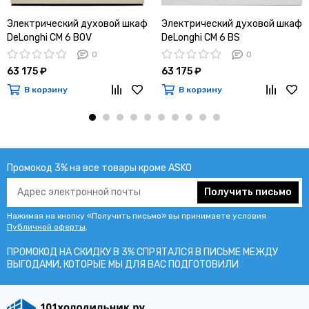
Электрический духовой шкаф
Электрический духовой шкаф
DeLonghi CM 6 BOV
DeLonghi CM 6 BS
0
0
63 175 ₽
63 175 ₽
В корзину
В корзину
Промокод 3% на все товары кроме ASKO
Получить письмо
Нажимая на кнопку «Получить письмо» вы принимаете условия
Публичной оферты
.
ПРОМОКОД НА СКИДКУ В 3% СПРЯТАЛСЯ В ПИCЬМЕ МЕЖДУ
ВЫГОДАМИ, КОТОРЫЕ МЫ ДЛЯ ВАС ПОДГОТОВИЛИ