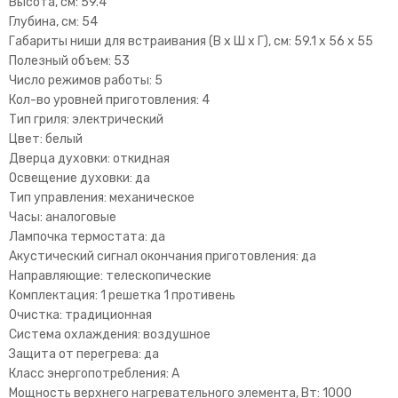
Высота, см: 59.4
Глубина, см: 54
Габариты ниши для встраивания (В х Ш х Г), см: 59.1 х 56 х 55
Полезный объем: 53
Число режимов работы: 5
Кол-во уровней приготовления: 4
Тип гриля: электрический
Цвет: белый
Дверца духовки: откидная
Освещение духовки: да
Тип управления: механическое
Часы: аналоговые
Лампочка термостата: да
Акустический сигнал окончания приготовления: да
Направляющие: телескопические
Комплектация: 1 решетка 1 противень
Очистка: традиционная
Система охлаждения: воздушное
Защита от перегрева: да
Класс энергопотребления: A
Мощность верхнего нагревательного элемента, Вт: 1000