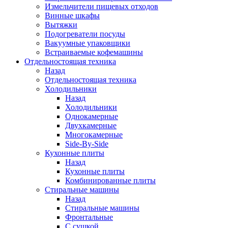
Измельчители пищевых отходов
Винные шкафы
Вытяжки
Подогреватели посуды
Вакуумные упаковщики
Встраиваемые кофемашины
Отдельностоящая техника
Назад
Отдельностоящая техника
Холодильники
Назад
Холодильники
Однокамерные
Двухкамерные
Многокамерные
Side-By-Side
Кухонные плиты
Назад
Кухонные плиты
Комбинированные плиты
Стиральные машины
Назад
Стиральные машины
Фронтальные
С сушкой