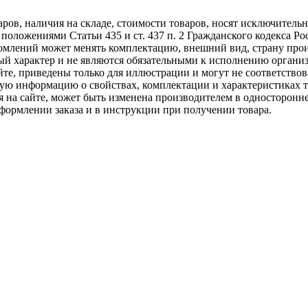
варов, наличия на складе, стоимости товаров, носят исключител
положениями Статьи 435 и ст. 437 п. 2 Гражданского кодекса Р
омлений может менять комплектацию, внешний вид, страну прои
й характер и не являются обязательными к исполнению органи
йте, приведены только для иллюстрации и могут не соответствов
ную информацию о свойствах, комплектации и характеристиках т
я на сайте, может быть изменена производителем в односторонн
ормлении заказа и в инструкции при получении товара.