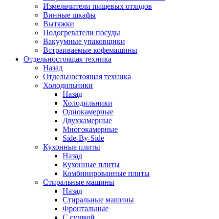
Измельчители пищевых отходов
Винные шкафы
Вытяжки
Подогреватели посуды
Вакуумные упаковщики
Встраиваемые кофемашины
Отдельностоящая техника
Назад
Отдельностоящая техника
Холодильники
Назад
Холодильники
Однокамерные
Двухкамерные
Многокамерные
Side-By-Side
Кухонные плиты
Назад
Кухонные плиты
Комбинированные плиты
Стиральные машины
Назад
Стиральные машины
Фронтальные
С сушкой