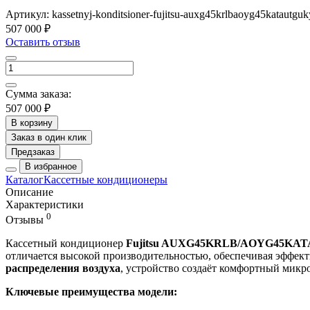
Артикул:
kassetnyj-konditsioner-fujitsu-auxg45krlbaoyg45katautgu
507 000 ₽
Оставить отзыв
Сумма заказа:
507 000 ₽
В корзину
Заказ в один клик
Предзаказ
В избранное
Каталог
Кассетные кондиционеры
Описание
Характеристики
0
Отзывы
Кассетный кондиционер
Fujitsu AUXG45KRLB/AOYG45KA
отличается высокой производительностью, обеспечивая эффек
распределения воздуха
, устройство создаёт комфортный микро
Ключевые преимущества модели: