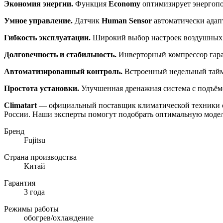
Экономия энергии.
Функция
Economy
оптимизирует энергопо
Умное управление.
Датчик
Human Sensor
автоматически адап
Гибкость эксплуатации.
Широкий выбор настроек воздушных п
Долговечность и стабильность.
Инверторный компрессор гара
Автоматизированный контроль.
Встроенный недельный тайм
Простота установки.
Улучшенная дренажная система с подъё
Climatart
— официальный поставщик климатической техники с
России. Наши эксперты помогут подобрать оптимальную модель
Бренд
Fujitsu
Страна производства
Китай
Гарантия
3 года
Режимы работы
обогрев/охлаждение