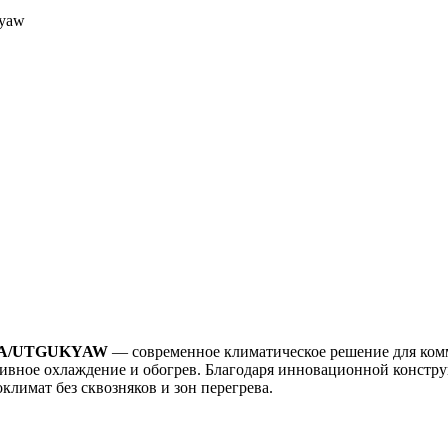
kyaw
TA/UTGUKYAW
— современное климатическое решение для ко
тивное охлаждение и обогрев. Благодаря инновационной констр
климат без сквозняков и зон перегрева.