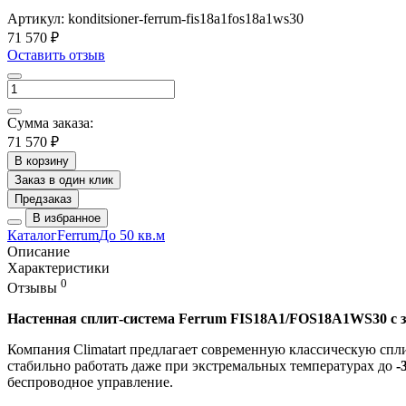
Артикул:
konditsioner-ferrum-fis18a1fos18a1ws30
71 570 ₽
Оставить отзыв
Сумма заказа:
71 570 ₽
В корзину
Заказ в один клик
Предзаказ
В избранное
Каталог
Ferrum
До 50 кв.м
Описание
Характеристики
0
Отзывы
Настенная сплит-система Ferrum FIS18A1/FOS18A1WS30 с 
Компания Climatart предлагает современную классическую сп
стабильно работать даже при экстремальных температурах до
-
беспроводное управление.