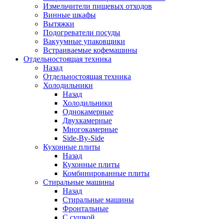
Измельчители пищевых отходов
Винные шкафы
Вытяжки
Подогреватели посуды
Вакуумные упаковщики
Встраиваемые кофемашины
Отдельностоящая техника
Назад
Отдельностоящая техника
Холодильники
Назад
Холодильники
Однокамерные
Двухкамерные
Многокамерные
Side-By-Side
Кухонные плиты
Назад
Кухонные плиты
Комбинированные плиты
Стиральные машины
Назад
Стиральные машины
Фронтальные
С сушкой