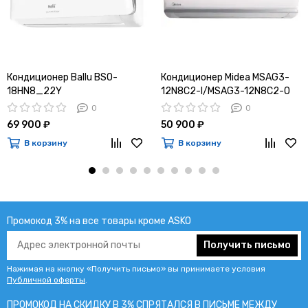
Кондиционер Ballu BSO-
Кондиционер Midea MSAG3-
18HN8_22Y
12N8C2-I/MSAG3-12N8C2-O
0
0
69 900 ₽
50 900 ₽
В корзину
В корзину
Промокод 3% на все товары кроме ASKO
Получить письмо
Нажимая на кнопку «Получить письмо» вы принимаете условия
Публичной оферты
.
ПРОМОКОД НА СКИДКУ В 3% СПРЯТАЛСЯ В ПИCЬМЕ МЕЖДУ