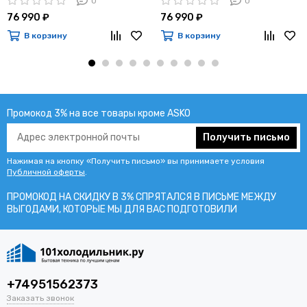
0
0
76 990 ₽
76 990 ₽
В корзину
В корзину
Промокод 3% на все товары кроме ASKO
Получить письмо
Нажимая на кнопку «Получить письмо» вы принимаете условия
Публичной оферты
.
ПРОМОКОД НА СКИДКУ В 3% СПРЯТАЛСЯ В ПИCЬМЕ МЕЖДУ
ВЫГОДАМИ, КОТОРЫЕ МЫ ДЛЯ ВАС ПОДГОТОВИЛИ
+74951562373
Заказать звонок