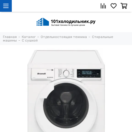
Главная
Каталог
Отдельностоящая техника
Стиральные
машины
С сушкой