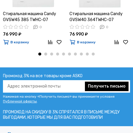
Стиральная машина Candy
Стиральная машина Candy
GVSW45 385 TWHC-07
GVSW40 364TWHC-07
0
0
76 990 ₽
76 990 ₽
В корзину
В корзину
Промокод 3% на все товары кроме ASKO
Получить письмо
Нажимая на кнопку «Получить письмо» вы принимаете условия
Публичной оферты
.
ПРОМОКОД НА СКИДКУ В 3% СПРЯТАЛСЯ В ПИCЬМЕ МЕЖДУ
ВЫГОДАМИ, КОТОРЫЕ МЫ ДЛЯ ВАС ПОДГОТОВИЛИ