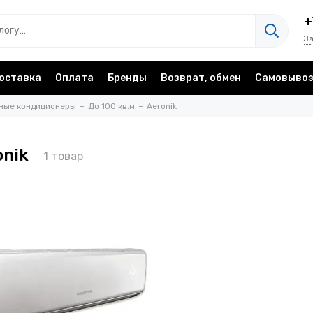
+
З
оставка
Оплата
Бренды
Возврат, обмен
Самовыво
ные кондиционеры
До 100 кв.м
Aeronik
onik