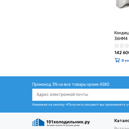
Кондиц
36HM4
142 60
В к
Промокод 3% на все товары кроме ASKO
Нажимая на кнопку «Получить письмо» вы принимаете 
Катал
Встраи