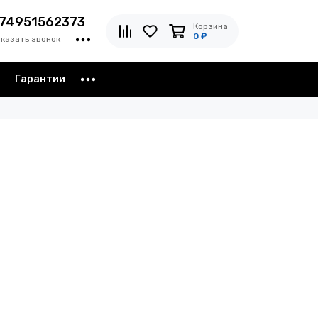
74951562373
Корзина
0 ₽
аказать звонок
з
Гарантии