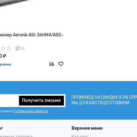
ионер Aeronik ASI-36HM4/ASO-
0
0 ₽
орзину
ПРОМОКОД НА СКИДКУ В 3% СП
Получить письмо
МЫ ДЛЯ ВАС ПОДГОТОВИЛИ
условия
Публичной оферты
.
ог
Верхнее меню
ваемая техника
Каталог