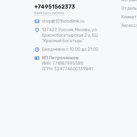
+74951562373
Отдель
Заказать звонок
Климат
shop@101holodilnik.ru
Аксесс
127427
,
Россия
,
Москва
,
ул.
Краснобогатырская 2 а, БЦ
“Красный Богатырь”
Ежедневно с 10:00 до 21:00
ИП Петроченков
ИНН:
771887995585
ОГРН
:
324774600139841