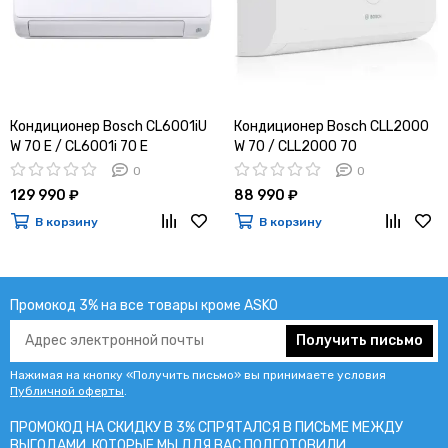
Кондиционер Bosch CL6001iU
Кондиционер Bosch CLL2000
W 70 E / CL6001i 70 E
W 70 / CLL2000 70
0
0
129 990 ₽
88 990 ₽
В корзину
В корзину
Промокод 3% на все товары кроме ASKO
Получить письмо
Нажимая на кнопку «Получить письмо» вы принимаете условия
Публичной оферты
.
ПРОМОКОД НА СКИДКУ В 3% СПРЯТАЛСЯ В ПИCЬМЕ МЕЖДУ
ВЫГОДАМИ, КОТОРЫЕ МЫ ДЛЯ ВАС ПОДГОТОВИЛИ