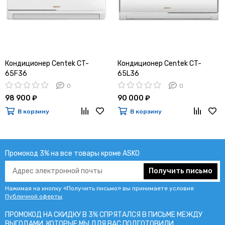
Кондиционер Centek CT-
Кондиционер Centek CT-
65F36
65L36
0
0
98 900 ₽
90 000 ₽
В корзину
В корзину
Промокод 3% на все товары кроме ASKO
Получить письмо
Нажимая на кнопку «Получить письмо» вы принимаете условия
Публичной оферты
.
ПРОМОКОД НА СКИДКУ В 3% СПРЯТАЛСЯ В ПИCЬМЕ МЕЖДУ
ВЫГОДАМИ, КОТОРЫЕ МЫ ДЛЯ ВАС ПОДГОТОВИЛИ