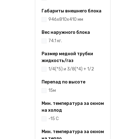
Габариты внешнего блока
946x810x410 мм
Вес наружного блока
74.1 кг.
Размер медной трубки
жидкость/газ
1/4(*5) и 3/8(*4) + 1/2
Перепад по высоте
15м
Мин. температура за окном
на холод
-15 С
Мин. температура за окном
на тепло