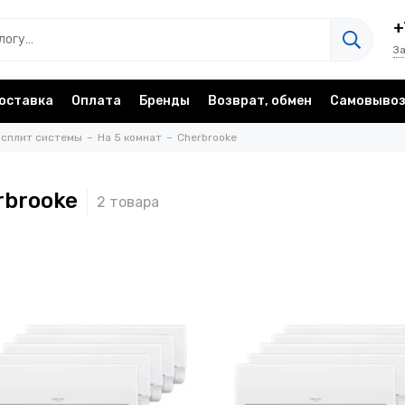
+
З
оставка
Оплата
Бренды
Возврат, обмен
Самовыво
 сплит системы
На 5 комнат
Cherbrooke
rbrooke