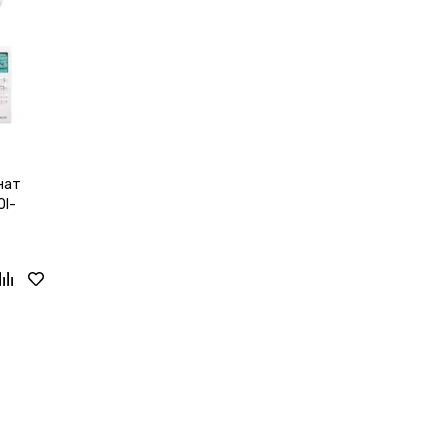
нат
OI-