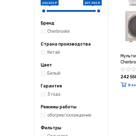
242 550 ₽
259 380 ₽
Бренд
Cherbrooke
Страна производства
Китай
Мульти
Cherbro
Цвет
5M42H
Белый
242 55
В к
Гарантия
3 года
Режимы работы
обогрев/охлаждение
Фильтры