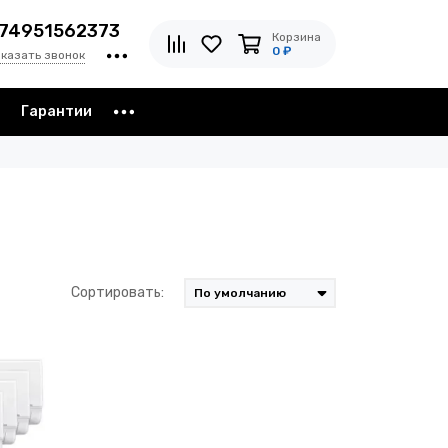
74951562373
Корзина
0 ₽
аказать звонок
з
Гарантии
Сортировать: