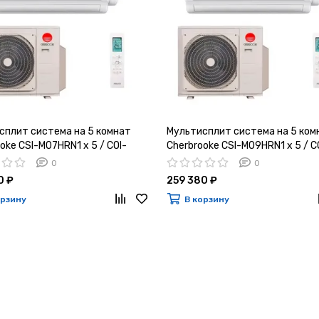
сплит система на 5 комнат
Мультисплит система на 5 ком
oke CSI-M07HRN1 x 5 / COI-
Cherbrooke CSI-M09HRN1 x 5 / C
N1
5M42HN1
0
0
0 ₽
259 380 ₽
орзину
В корзину