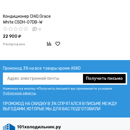
Кондиционер CHiQ Grace
White CSDH-07DB-W
0
22 900 ₽
Распродано
Промокод 3% на все товары кроме ASKO
Получить письмо
Нажимая на кнопку «Получить письмо» вы принимаете условия
Публичной оферты
.
ПРОМОКОД НА СКИДКУ В 3% СПРЯТАЛСЯ В ПИCЬМЕ МЕЖДУ
ВЫГОДАМИ, КОТОРЫЕ МЫ ДЛЯ ВАС ПОДГОТОВИЛИ