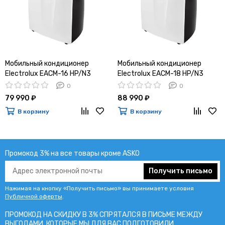
Мобильный кондиционер
Мобильный кондиционер
Electrolux EACM-16 HP/N3
Electrolux EACM-18 HP/N3
0
0
79 990 ₽
88 990 ₽
В корзину
В корзину
Промокод 3% на все товары кроме ASKO
Получить письмо
Нажимая на кнопку «Получить письмо» вы принимаете условия
Публичной оферты
.
ПРОМОКОД НА СКИДКУ В 3% СПРЯТАЛСЯ В ПИCЬМЕ МЕЖДУ
ВЫГОДАМИ, КОТОРЫЕ МЫ ДЛЯ ВАС ПОДГОТОВИЛИ