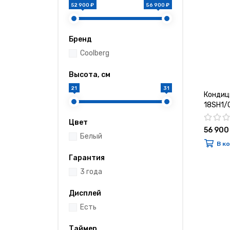
52 900 ₽
56 900 ₽
Бренд
Coolberg
Высота, см
21
31
Кондици
18SH1/
Цвет
56 900
Белый
В к
Гарантия
3 года
Дисплей
Есть
Таймер