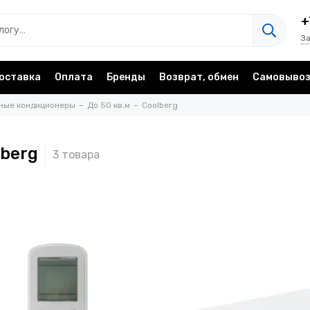
+
З
оставка
Оплата
Бренды
Возврат, обмен
Самовыво
ные кондиционеры
До 50 кв.м
Coolberg
lberg