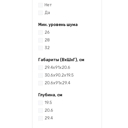
Нет
Да
Мин. уровень шума
26
28
32
Габариты (ВхШхГ), см
29.4x91x20.6
30.6x90.2x19.5
20.6x91x29.4
Глубина, см
19.5
20.6
29.4