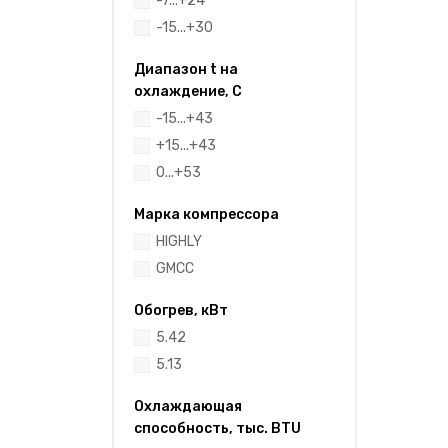
-7...+24
-15...+30
Диапазон t на
охлаждение, С
-15...+43
+15...+43
0...+53
Марка компрессора
HIGHLY
GMCC
Обогрев, кВт
5.42
5.13
Охлаждающая
способность, тыс. BTU