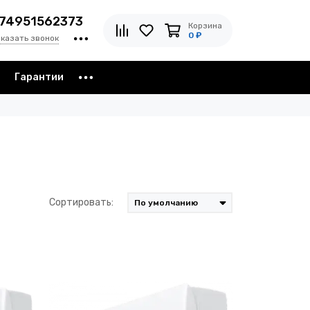
74951562373
Корзина
0 ₽
аказать звонок
з
Гарантии
Сортировать: