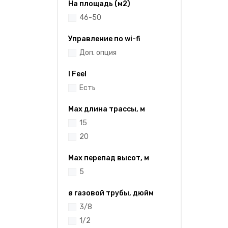
На площадь (м2)
46-50
Управление по wi-fi
Доп. опция
I Feel
Есть
Max длина трассы, м
15
20
Max перепад высот, м
5
ø газовой трубы, дюйм
3/8
1/2