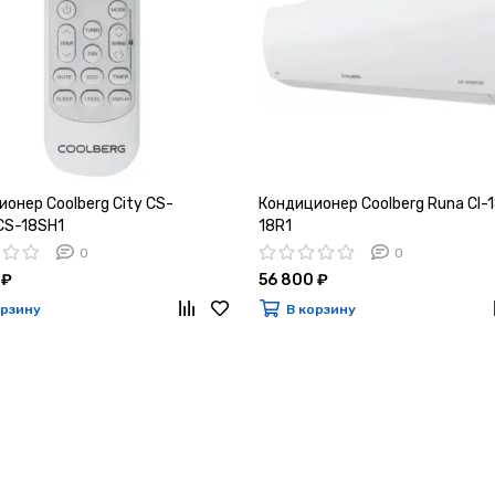
онер Coolberg City CS-
Кондиционер Coolberg Runa CI-1
CS-18SH1
18R1
0
0
 ₽
56 800 ₽
орзину
В корзину