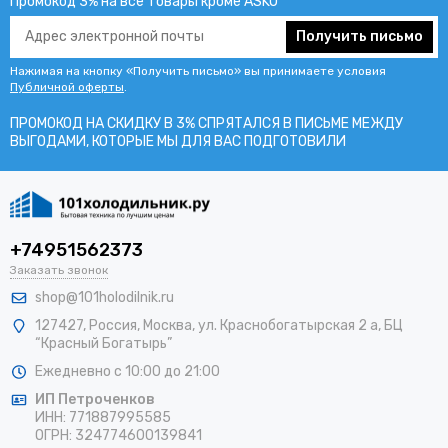
Промокод 3% на все товары кроме ASKO
Получить письмо
Нажимая на кнопку «Получить письмо» вы принимаете условия
Публичной оферты
.
ПРОМОКОД НА СКИДКУ В 3% СПРЯТАЛСЯ В ПИCЬМЕ МЕЖДУ
ВЫГОДАМИ, КОТОРЫЕ МЫ ДЛЯ ВАС ПОДГОТОВИЛИ
+74951562373
Заказать звонок
shop@101holodilnik.ru
127427
,
Россия
,
Москва
,
ул.
Краснобогатырская 2 а, БЦ
“Красный Богатырь”
Ежедневно с 10:00 до 21:00
ИП Петроченков
ИНН:
771887995585
ОГРН
:
324774600139841