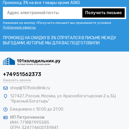
Промокод 3% на все товары кроме ASKO
Получить письмо
Нажимая на кнопку «Получить письмо» вы принимаете условия
Публичной оферты
.
ПРОМОКОД НА СКИДКУ В 3% СПРЯТАЛСЯ В ПИCЬМЕ МЕЖДУ
ВЫГОДАМИ, КОТОРЫЕ МЫ ДЛЯ ВАС ПОДГОТОВИЛИ
+74951562373
Заказать звонок
shop@101holodilnik.ru
127427
,
Россия
,
Москва
,
ул.
Краснобогатырская 2 а, БЦ
“Красный Богатырь”
Ежедневно с 10:00 до 21:00
ИП Петроченков
ИНН:
771887995585
ОГРН
:
324774600139841