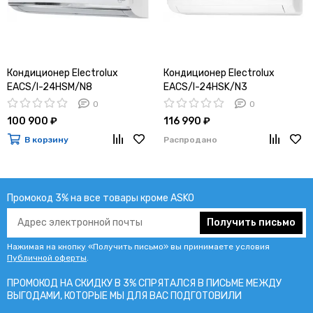
Кондиционер Electrolux
Кондиционер Electrolux
EACS/I-24HSM/N8
EACS/I-24HSK/N3
0
0
100 900 ₽
116 990 ₽
В корзину
Распродано
Промокод 3% на все товары кроме ASKO
Получить письмо
Нажимая на кнопку «Получить письмо» вы принимаете условия
Публичной оферты
.
ПРОМОКОД НА СКИДКУ В 3% СПРЯТАЛСЯ В ПИCЬМЕ МЕЖДУ
ВЫГОДАМИ, КОТОРЫЕ МЫ ДЛЯ ВАС ПОДГОТОВИЛИ