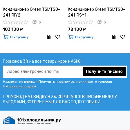
Кондиционер Green TSI/TSO-
Кондиционер Green TSI/TSO-
24 HRIY2
24 HRSY1
0
0
103 100 ₽
78 100 ₽
В корзину
В корзину
Промокод 3% на все товары кроме ASKO
Получить письмо
Нажимая на кнопку «Получить письмо» вы принимаете условия
Публичной оферты
.
ПРОМОКОД НА СКИДКУ В 3% СПРЯТАЛСЯ В ПИCЬМЕ МЕЖДУ
ВЫГОДАМИ, КОТОРЫЕ МЫ ДЛЯ ВАС ПОДГОТОВИЛИ