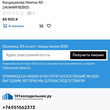
Кондиционер Hisense AS-
24UW4RFBDB00
0
85 900 ₽
В корзину
Промокод 3% на все товары кроме ASKO
Получить письмо
Нажимая на кнопку «Получить письмо» вы принимаете условия
Публичной оферты
.
ПРОМОКОД НА СКИДКУ В 3% СПРЯТАЛСЯ В ПИCЬМЕ МЕЖДУ
ВЫГОДАМИ, КОТОРЫЕ МЫ ДЛЯ ВАС ПОДГОТОВИЛИ
+74951562373