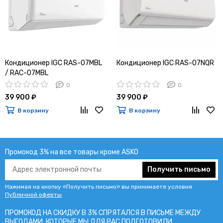
Кондиционер IGC RAS-07MBL
Кондиционер IGC RAS-07NQR
/ RAC-07MBL
0
0
39 900 ₽
39 900 ₽
В корзину
В корзину
Промокод 3% на все товары кроме ASKO
Получить письмо
Нажимая на кнопку «Получить письмо» вы принимаете условия
Публичной оферты
.
ПРОМОКОД НА СКИДКУ В 3% СПРЯТАЛСЯ В ПИCЬМЕ МЕЖДУ
ВЫГОДАМИ, КОТОРЫЕ МЫ ДЛЯ ВАС ПОДГОТОВИЛИ