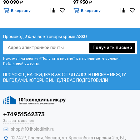
90 090 ₽
97 950 ₽
В корзину
В корзину
Промокод 3% на все товары кроме ASKO
Получить письмо
Нажимая на кнопку «Получить письмо» вы принимаете условия
Публичной оферты
.
ПРОМОКОД НА СКИДКУ В 3% СПРЯТАЛСЯ В ПИCЬМЕ МЕЖДУ
ВЫГОДАМИ, КОТОРЫЕ МЫ ДЛЯ ВАС ПОДГОТОВИЛИ
+74951562373
Заказать звонок
shop@101holodilnik.ru
127427
,
Россия
,
Москва
,
ул.
Краснобогатырская 2 а, БЦ