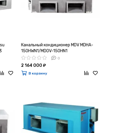
su
Канальный кондиционер MDV MDHA-
3
150HWN1/MDOV-150HN1
0
2 164 000 ₽
В корзину