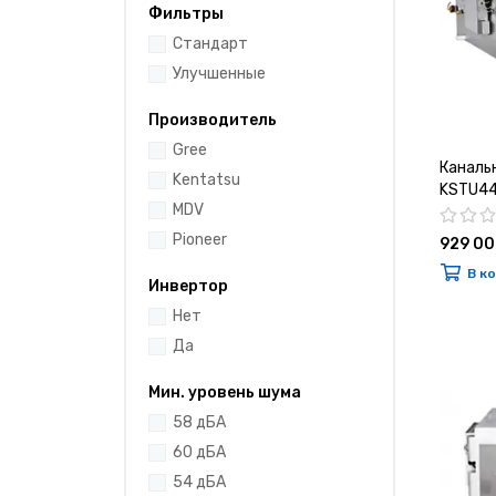
Фильтры
Cтандарт
Улучшенные
Производитель
Gree
Каналь
Kentatsu
KSTU44
MDV
Pioneer
929 00
В к
Инвертор
Нет
Да
Мин. уровень шума
58 дБА
60 дБА
54 дБА