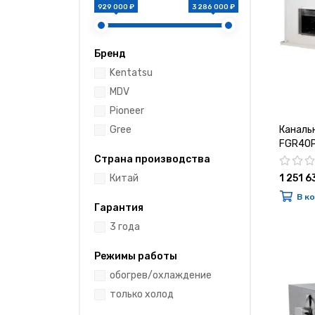
929 000 ₽
3 286 000 ₽
Бренд
Kentatsu
MDV
Pioneer
Каналь
Gree
FGR40P
Страна производства
1 251 6
Китай
В к
Гарантия
3 года
Режимы работы
обогрев/охлаждение
только холод