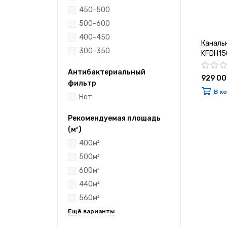
450-500
500-600
400-450
Каналь
300-350
KFDH15
Антибактериальный
929 00
фильтр
В к
Нет
Рекомендуемая площадь
(м²)
400м²
500м²
600м²
440м²
560м²