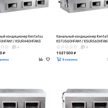
ный кондиционер Kentatsu
Канальный кондиционер Kentat
0HFAN1 / KSUR440HFAN3
KSTU560HFAN1 / KSUR560HFAN
0
0
0 ₽
1 027 500 ₽
орзину
В корзину