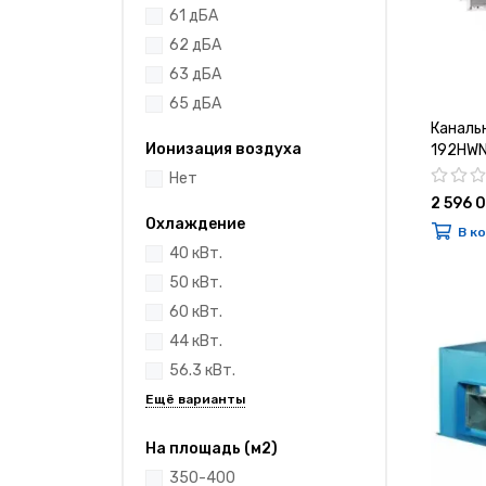
61 дБА
62 дБА
63 дБА
65 дБА
Каналь
Ионизация воздуха
192HWN
Нет
2 596 
Охлаждение
В к
40 кВт.
50 кВт.
60 кВт.
44 кВт.
56.3 кВт.
На площадь (м2)
350-400