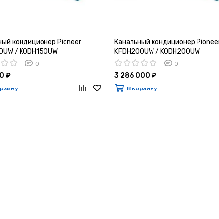
ный кондиционер Pioneer
Канальный кондиционер Pionee
0UW / KODH150UW
KFDH200UW / KODH200UW
0
0
0 ₽
3 286 000 ₽
орзину
В корзину