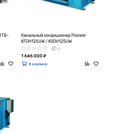
DTB-
Канальный кондиционер Pioneer
KFDH125UW / KODH125UW
0
1 646 000 ₽
В корзину