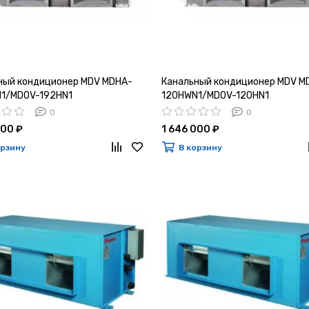
ный кондиционер MDV MDHA-
Канальный кондиционер MDV M
1/MDOV-192HN1
120HWN1/MDOV-120HN1
0
0
000 ₽
1 646 000 ₽
орзину
В корзину