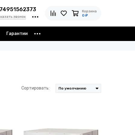
74951562373
Корзина
0 ₽
аказать звонок
з
Гарантии
Сортировать: