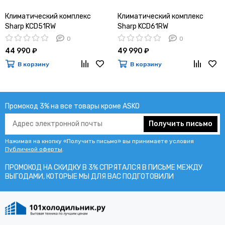
Климатический комплекс
Климатический комплекс
Sharp KCD51RW
Sharp KCD61RW
0
0
44 990 ₽
49 990 ₽
В корзину
В корзину
Промокод 3% на все товары кроме ASKO
Получить письмо
Нажимая на кнопку «Получить письмо» вы принимаете условия
Публичной оферты
.
ПРОМОКОД НА СКИДКУ В 3% СПРЯТАЛСЯ В ПИCЬМЕ МЕЖДУ
ВЫГОДАМИ, КОТОРЫЕ МЫ ДЛЯ ВАС ПОДГОТОВИЛИ