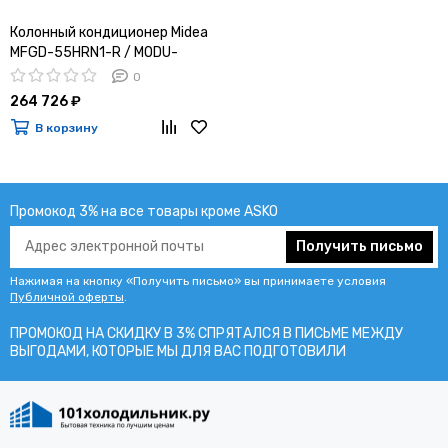
Колонный кондиционер Midea
MFGD-55HRN1-R / MODU-
55HN1-R
0
264 726 ₽
В корзину
Промокод 3% на все товары кроме ASKO
Получить письмо
Нажимая на кнопку «Получить письмо» вы принимаете условия
Публичной оферты
.
ПРОМОКОД НА СКИДКУ В 3% СПРЯТАЛСЯ В ПИCЬМЕ МЕЖДУ
ВЫГОДАМИ, КОТОРЫЕ МЫ ДЛЯ ВАС ПОДГОТОВИЛИ