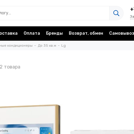
+
З
оставка
Оплата
Бренды
Возврат, обмен
Самовыво
ные кондиционеры
До 35 кв.м
Lg