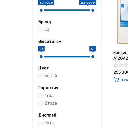
69 900 ₽
255 000 ₽
Бренд
LG
Высота, см
31
65
Кондици
A12GA2
Цвет
255 00
Белый
В к
Гарантия
1 год
2 года
Дисплей
Есть