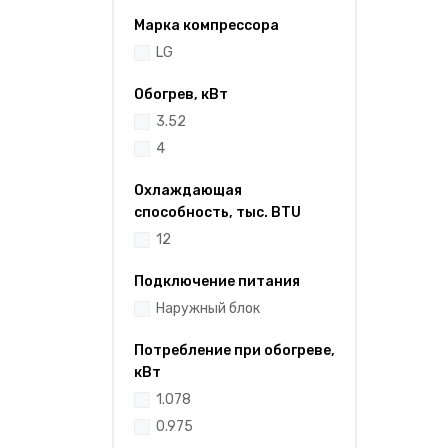
Марка компрессора
LG
Обогрев, кВт
3.52
4
Охлаждающая
способность, тыс. BTU
12
Подключение питания
Наружный блок
Потребление при обогреве,
кВт
1.078
0.975