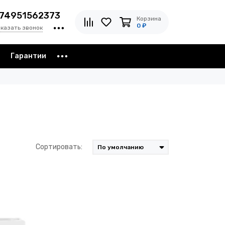
74951562373
Корзина
0 ₽
аказать звонок
з
Гарантии
Сортировать: