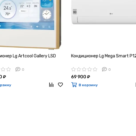
онер Lg Artcool Gallery LSD
Кондиционер Lg Mega Smart P1
0
0
0 ₽
69 900 ₽
орзину
В корзину