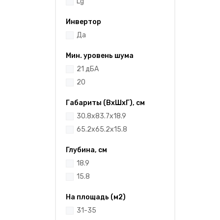
Lg
Инвертор
Да
Мин. уровень шума
21 дБА
20
Габариты (ВхШхГ), см
30.8x83.7x18.9
65.2x65.2x15.8
Глубина, см
18.9
15.8
На площадь (м2)
31-35