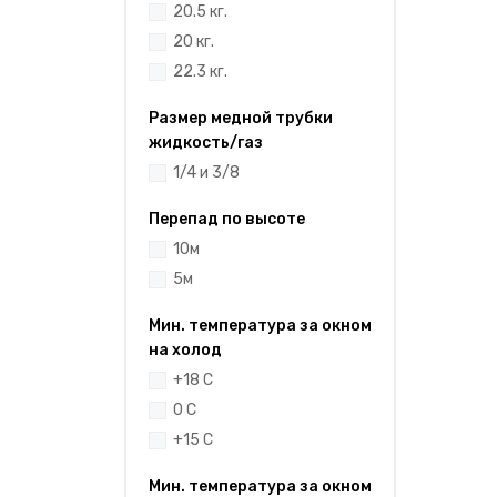
20.5 кг.
20 кг.
22.3 кг.
Размер медной трубки
жидкость/газ
1/4 и 3/8
Перепад по высоте
10м
5м
Мин. температура за окном
на холод
+18 С
0 С
+15 С
Мин. температура за окном