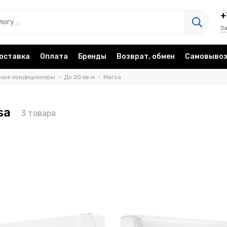
+
З
оставка
Оплата
Бренды
Возврат, обмен
Самовыво
ные кондиционеры
До 20 кв.м
Marsa
sa