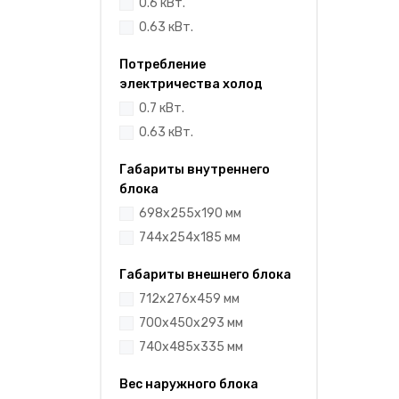
0.6 кВт.
0.63 кВт.
Потребление
электричества холод
0.7 кВт.
0.63 кВт.
Габариты внутреннего
блока
698x255x190 мм
744x254x185 мм
Габариты внешнего блока
712x276x459 мм
700x450x293 мм
740x485x335 мм
Вес наружного блока