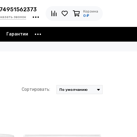
74951562373
Корзина
0 ₽
аказать звонок
з
Гарантии
Сортировать: