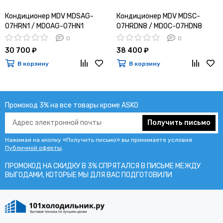
Кондиционер MDV MDSAG-
Кондиционер MDV MDSC-
07HRN1 / MDOAG-07HN1
07HRDN8 / MDOC-07HDN8
0
0
30 700 ₽
38 400 ₽
В корзину
В корзину
Промокод 3% на все товары кроме ASKO
Получить письмо
Нажимая на кнопку «Получить письмо» вы принимаете условия
Публичной оферты
.
ПРОМОКОД НА СКИДКУ В 3% СПРЯТАЛСЯ В ПИCЬМЕ МЕЖДУ
ВЫГОДАМИ, КОТОРЫЕ МЫ ДЛЯ ВАС ПОДГОТОВИЛИ