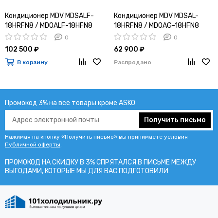
Кондиционер MDV MDSALF-
Кондиционер MDV MDSAL-
18HRFN8 / MDOALF-18HFN8
18HRFN8 / MDOAG-18HFN8
0
0
102 500 ₽
62 900 ₽
В корзину
Распродано
Промокод 3% на все товары кроме ASKO
Получить письмо
Нажимая на кнопку «Получить письмо» вы принимаете условия
Публичной оферты
.
ПРОМОКОД НА СКИДКУ В 3% СПРЯТАЛСЯ В ПИCЬМЕ МЕЖДУ
ВЫГОДАМИ, КОТОРЫЕ МЫ ДЛЯ ВАС ПОДГОТОВИЛИ