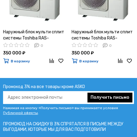
Наружный блок мульти сплит
Наружный блок мульти сплит
системы Toshiba RAS-
системы Toshiba RAS-
5M34G3AVG-E
5M34U2AVG-E
0
0
350 000 ₽
350 000 ₽
В корзину
В корзину
Промокод 3% на все товары кроме ASKO
Получить письмо
Нажимая на кнопку «Получить письмо» вы принимаете условия
Публичной оферты
.
ПРОМОКОД НА СКИДКУ В 3% СПРЯТАЛСЯ В ПИCЬМЕ МЕЖДУ
ВЫГОДАМИ, КОТОРЫЕ МЫ ДЛЯ ВАС ПОДГОТОВИЛИ