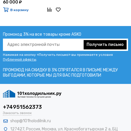
60 000 ₽
В корзину
Промокод 3% на все товары кроме ASKO
Получить письмо
Нажимая на кнопку «Получить письмо» вы принимаете условия
Публичной оферты
.
ПРОМОКОД НА СКИДКУ В 3% СПРЯТАЛСЯ В ПИCЬМЕ МЕЖДУ
ВЫГОДАМИ, КОТОРЫЕ МЫ ДЛЯ ВАС ПОДГОТОВИЛИ
+74951562373
Заказать звонок
shop@101holodilnik.ru
127427
,
Россия
,
Москва
,
ул.
Краснобогатырская 2 а, БЦ