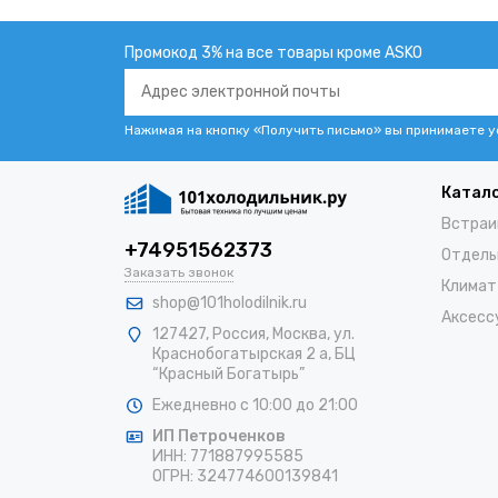
Промокод 3% на все товары кроме ASKO
Нажимая на кнопку «Получить письмо» вы принимаете 
Катал
Встраи
+74951562373
Отдель
Заказать звонок
Климат
shop@101holodilnik.ru
Аксесс
127427
,
Россия
,
Москва
,
ул.
Краснобогатырская 2 а, БЦ
“Красный Богатырь”
Ежедневно с 10:00 до 21:00
ИП Петроченков
ИНН:
771887995585
ОГРН
:
324774600139841