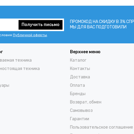
ПРОМОКОД НА СКИДКУ В 3% СП
Получить письмо
МЫ ДЛЯ ВАС ПОДГОТОВИЛИ
условия
Публичной оферты
.
ог
Верхнее меню
ваемая техника
Каталог
ностоящая техника
Контакты
Доставка
уары
Оплата
Бренды
Возврат, обмен
Самовывоз
Гарантии
Пользовательское соглашение