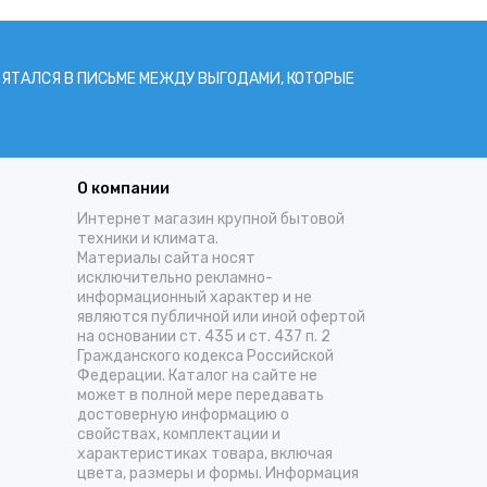
РЯТАЛСЯ В ПИCЬМЕ МЕЖДУ ВЫГОДАМИ, КОТОРЫЕ
О компании
Интернет магазин крупной бытовой
техники и климата.
Материалы сайта носят
исключительно рекламно-
информационный характер и не
являются публичной или иной офертой
на основании ст. 435 и ст. 437 п. 2
Гражданского кодекса Российской
Федерации. Каталог на сайте не
может в полной мере передавать
достоверную информацию о
свойствах, комплектации и
характеристиках товара, включая
цвета, размеры и формы. Информация