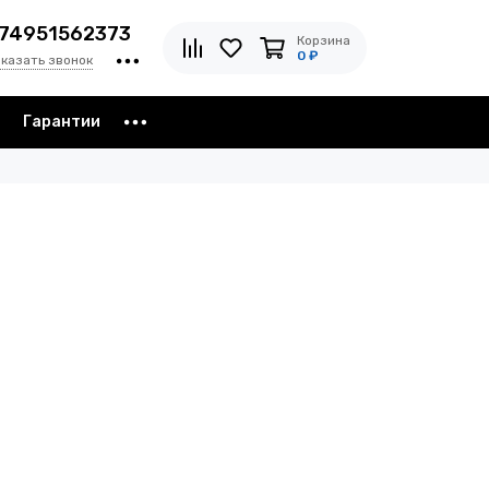
74951562373
Корзина
0 ₽
аказать звонок
з
Гарантии