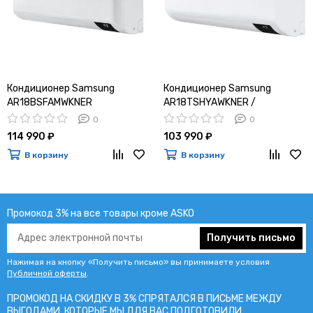
Кондиционер Samsung
Кондиционер Samsung
AR18BSFAMWKNER
AR18TSHYAWKNER /
AR18TSHYAWKXER
0
0
114 990 ₽
103 990 ₽
В корзину
В корзину
Промокод 3% на все товары кроме ASKO
Получить письмо
Нажимая на кнопку «Получить письмо» вы принимаете условия
Публичной оферты
.
ПРОМОКОД НА СКИДКУ В 3% СПРЯТАЛСЯ В ПИCЬМЕ МЕЖДУ
ВЫГОДАМИ, КОТОРЫЕ МЫ ДЛЯ ВАС ПОДГОТОВИЛИ