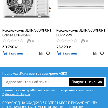
Кондиционер ULTIMA COMFORT
Кондиционер ULTIMA COMFORT
Eclipse ECP-I12PN
ECP-12PN
0
0
30 790 ₽
25 690 ₽
В корзину
В корзину
Промокод 3% на все товары кроме ASKO
Получить письмо
Нажимая на кнопку «Получить письмо» вы принимаете условия
Публичной оферты
.
ПРОМОКОД НА СКИДКУ В 3% СПРЯТАЛСЯ В ПИCЬМЕ МЕЖДУ
ВЫГОДАМИ, КОТОРЫЕ МЫ ДЛЯ ВАС ПОДГОТОВИЛИ