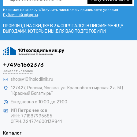
Нажимая на кнопку «Получить письмо» вы принимаете условия
Публичной оферты
.
ПРОМОКОД НА СКИДКУ В 3% СПРЯТАЛСЯ В ПИCЬМЕ МЕЖДУ
ВЫГОДАМИ, КОТОРЫЕ МЫ ДЛЯ ВАС ПОДГОТОВИЛИ
+74951562373
Заказать звонок
shop@101holodilnik.ru
127427
,
Россия
,
Москва
,
ул.
Краснобогатырская 2 а, БЦ
“Красный Богатырь”
Ежедневно с 10:00 до 21:00
ИП Петроченков
ИНН:
771887995585
ОГРН
:
324774600139841
Каталог