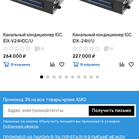
Канальный кондиционер IGC
Канальный кондиционер IGC
IDX-V24HDC/U
IDХ-24H/U
0
0
264 000 ₽
227 000 ₽
В корзину
В корзину
Промокод 3% на все товары кроме ASKO
Получить письмо
Нажимая на кнопку «Получить письмо» вы принимаете условия
Публичной оферты
.
ПРОМОКОД НА СКИДКУ В 3% СПРЯТАЛСЯ В ПИCЬМЕ МЕЖДУ