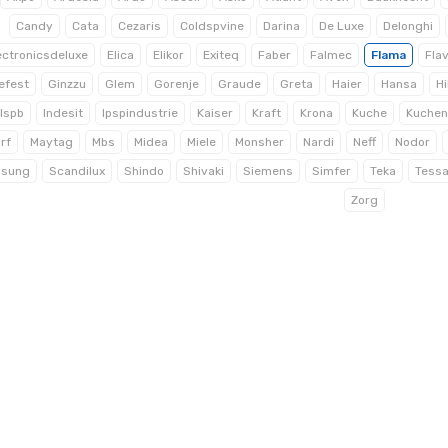
Candy
Cata
Cezaris
Coldspvine
Darina
De Luxe
Delonghi
ectronicsdeluxe
Elica
Elikor
Exiteq
Faber
Falmec
Flama
Flav
efest
Ginzzu
Glem
Gorenje
Graude
Greta
Haier
Hansa
H
lspb
Indesit
Ipspindustrie
Kaiser
Kraft
Krona
Kuche
Kuchen
rf
Maytag
Mbs
Midea
Miele
Monsher
Nardi
Neff
Nodor
sung
Scandilux
Shindo
Shivaki
Siemens
Simfer
Teka
Tess
Zorg