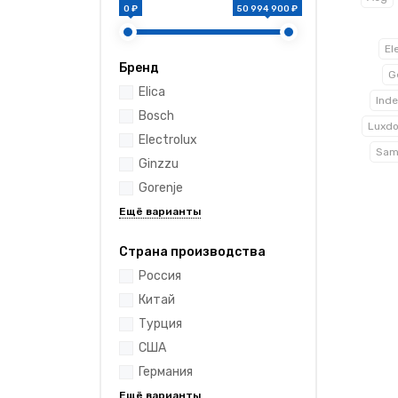
0 ₽
50 994 900 ₽
El
Бренд
G
Elica
Inde
Bosch
Luxdo
Electrolux
Sam
Ginzzu
Gorenje
Страна производства
Россия
Китай
Турция
США
Германия