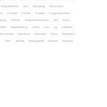
Despdietrich
Don
Ekatalog
Electrolux
ia
Fornelli
Foster
Franke
Fulgorspmilano
iberg
Hitachi
Hotpointmariston
Ilve
Ilvito
chef
Kuppesberg
Leran
Lex
Lg
Liebherr
Pyramida
Rainford
Remenis
Ricci
Rodmans
a
Thor
Vestel
Weissgauff
Xiaomi
Zanussi