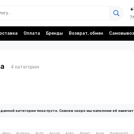
+
З
оставка
Оплата
Бренды
Возврат, обмен
Самовыво
ma
 данной категории пока пусто. Совсем скоро мы наполним её замеча
Akpo
Ardesia
Ardo
Ascoli
Asko
Atlant
Avex
Bauknecht