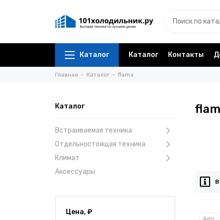
Каталог
Каталог
Контакты
Д
Главная
Каталог
flama
Каталог
fla
Встраиваемая техника
Отдельностоящая техника
Климат
Аксессуары
В
Цена, ₽
Aeg