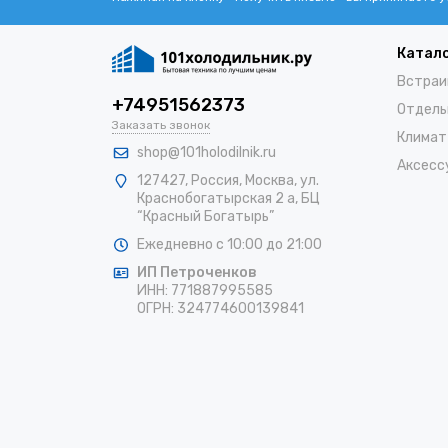
Катал
Встраи
+74951562373
Отдель
Заказать звонок
Климат
shop@101holodilnik.ru
Аксесс
127427
,
Россия
,
Москва
,
ул.
Краснобогатырская 2 а, БЦ
“Красный Богатырь”
Ежедневно с 10:00 до 21:00
ИП Петроченков
ИНН:
771887995585
ОГРН
:
324774600139841