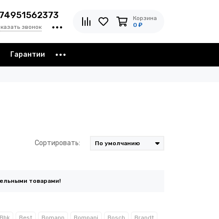
74951562373
Корзина
0 ₽
аказать звонок
з
Гарантии
Сортировать:
тельными товарами!
Bbk
Best
Bomann
Bompani
Bosch
Brandt