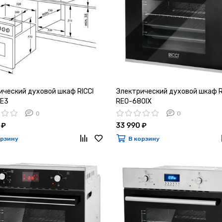
ический духовой шкаф RICCI
Электрический духовой шкаф R
E3
REO-680IX
0
0
 ₽
33 990 ₽
орзину
В корзину