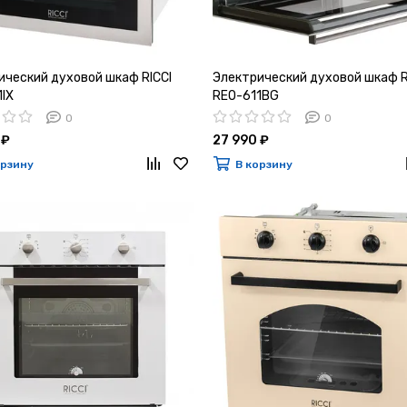
ический духовой шкаф RICCI
Электрический духовой шкаф R
1IX
REO-611BG
0
0
 ₽
27 990 ₽
орзину
В корзину