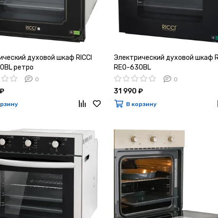
ический духовой шкаф RICCI
Электрический духовой шкаф R
0BL ретро
REO-630BL
0
0
 ₽
31 990 ₽
орзину
В корзину