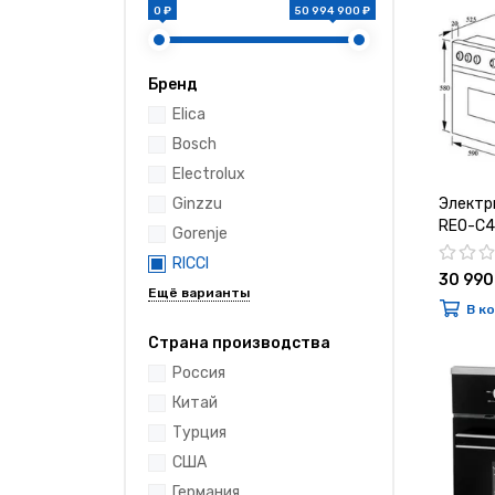
0 ₽
50 994 900 ₽
Бренд
Elica
Bosch
Electrolux
Электр
Ginzzu
REO-C4
Gorenje
RICCI
30 990
В к
Страна производства
Россия
Китай
Турция
США
Германия