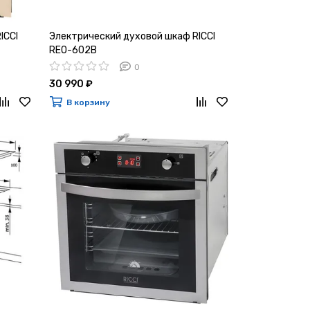
ICCI
Электрический духовой шкаф RICCI
REO-602B
0
30 990 ₽
В корзину