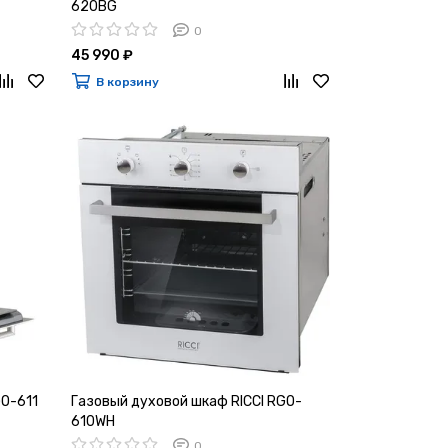
620BG
0
45 990 ₽
В корзину
GO-611
Газовый духовой шкаф RICCI RGO-
610WH
0