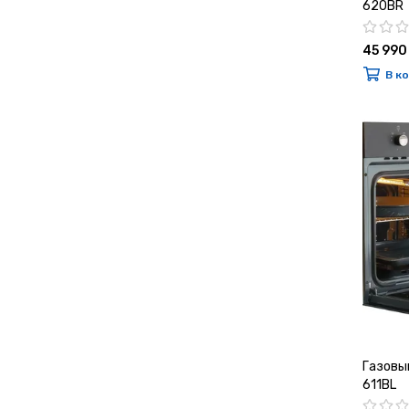
620BR
45 990
В к
Газовы
611BL