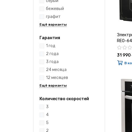
серый
бежевый
графит
Электр
Гарантия
REO-64
1 год
2 года
31 990
3 года
В к
24 месяца
12 месяцев
Количество скоростей
3
4
5
2