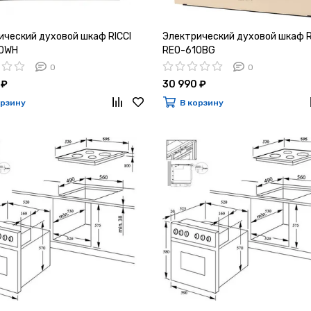
ический духовой шкаф RICCI
Электрический духовой шкаф R
10WH
REO-610BG
0
0
 ₽
30 990 ₽
орзину
В корзину