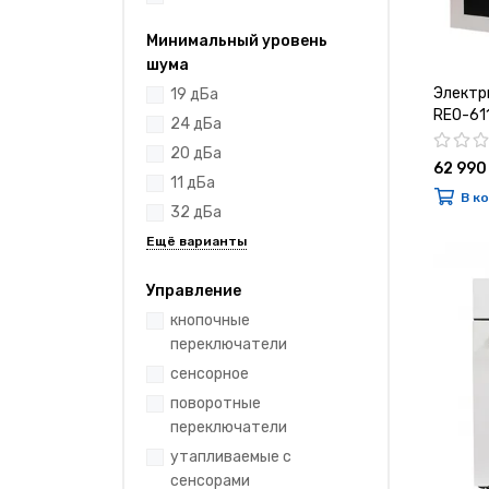
Минимальный уровень
шума
Электр
19 дБа
REO-61
24 дБа
20 дБа
62 990
11 дБа
В к
32 дБа
Управление
кнопочные
переключатели
сенсорное
поворотные
переключатели
утапливаемые с
сенсорами