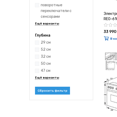
поворотные
переключатели с
Электр
сенсорами
REO-6
33 990
Глубина
В к
29 см
52 см
32 см
50 см
47 см
Сбросить фильтр