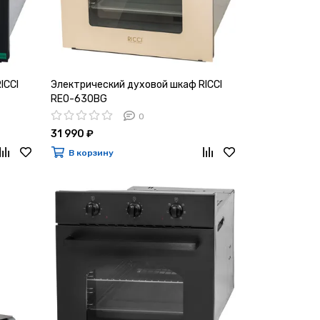
ICCI
Электрический духовой шкаф RICCI
REO-630BG
0
31 990 ₽
В корзину