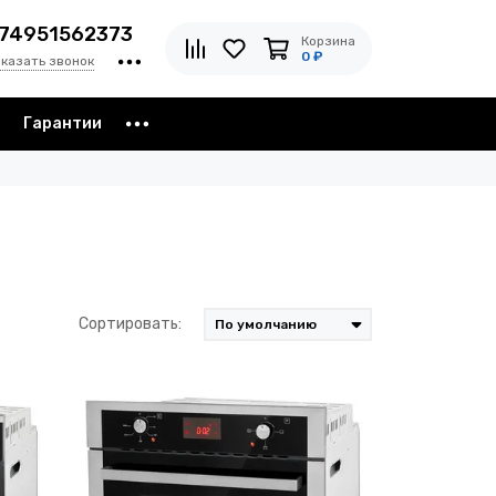
74951562373
Корзина
0 ₽
аказать звонок
з
Гарантии
Сортировать: