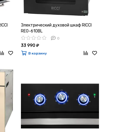
ICCI
Электрический духовой шкаф RICCI
REO-610BL
0
33 990 ₽
В корзину