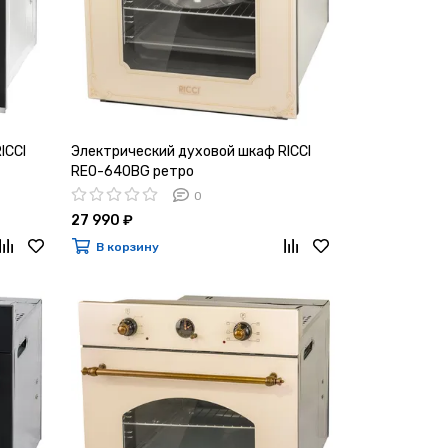
ICCI
Электрический духовой шкаф RICCI
REO-640BG ретро
0
27 990 ₽
В корзину