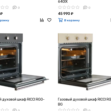
640IX
0
0
 ₽
45 990 ₽
орзину
В корзину
й духовой шкаф RICCI RGO-
Газовый духовой шкаф RICCI R
BG
0
0