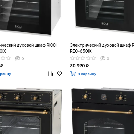
ический духовой шкаф RICCI
Электрический духовой шкаф R
0IX
REO-650IX
0
0
 ₽
30 990 ₽
орзину
В корзину