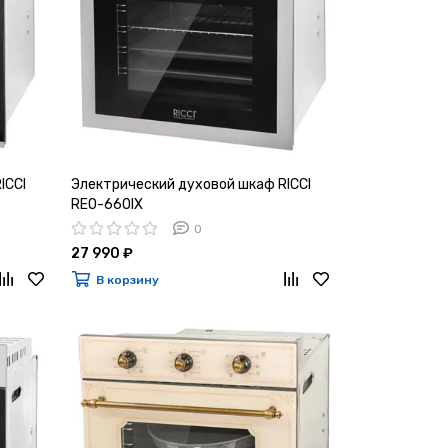
ICCI
Электрический духовой шкаф RICCI
REO-660IX
0
27 990 ₽
В корзину