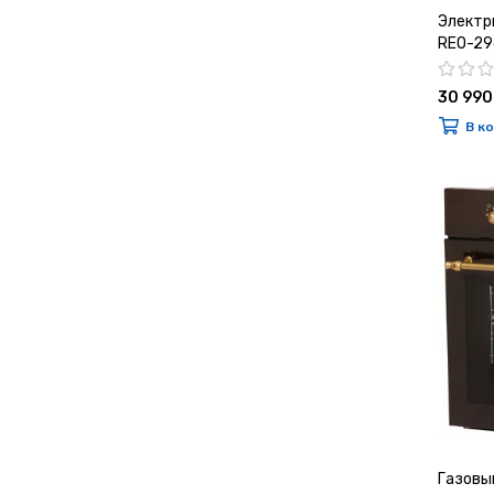
Электр
REO-29
30 990
В к
Газовы