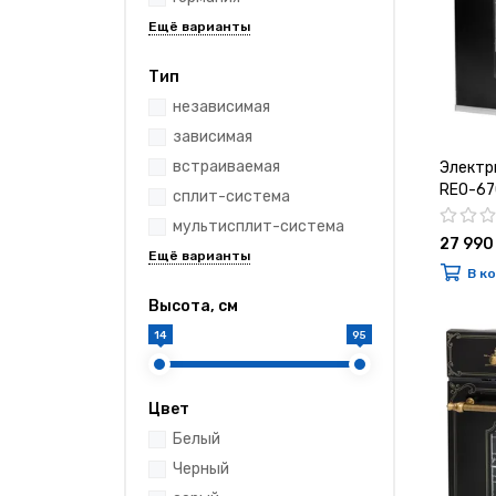
Тип
независимая
зависимая
встраиваемая
Электр
REO-67
сплит-система
мультисплит-система
27 990
В к
Высота, см
14
95
Цвет
Белый
Черный