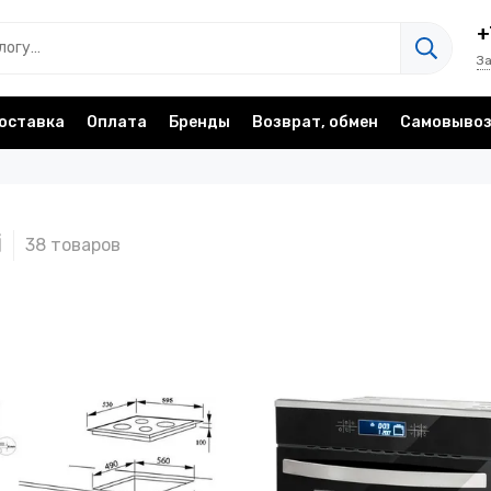
+
З
оставка
Оплата
Бренды
Возврат, обмен
Самовыво
i