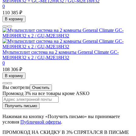
ME09HR32 + GC-ME12HR32 / GU-M2E18H32
0
110 385 ₽
В корзину
Мультисплит система на 2 комнаты General Climate GC-
ME09HR32 x 2 / GU-M2E18H32
0
108 306 ₽
В корзину
Вы смотрели
Очистить
Промокод 3% на все товары кроме ASKO
Получить письмо
Нажимая на кнопку «Получить письмо» вы принимаете
условия
Публичной оферты
.
ПРОМОКОД НА СКИДКУ В 3% СПРЯТАЛСЯ В ПИCЬМЕ