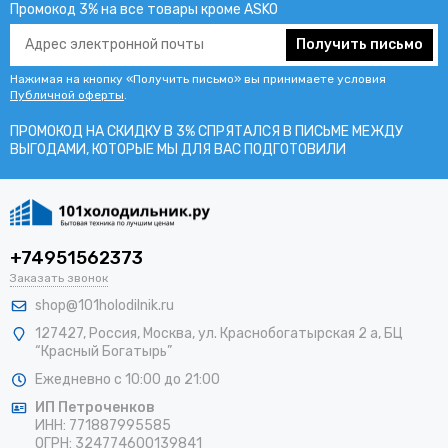
Промокод 3% на все товары кроме ASKO
Получить письмо
Нажимая на кнопку «Получить письмо» вы принимаете условия
Публичной оферты
.
ПРОМОКОД НА СКИДКУ В 3% СПРЯТАЛСЯ В ПИCЬМЕ МЕЖДУ
ВЫГОДАМИ, КОТОРЫЕ МЫ ДЛЯ ВАС ПОДГОТОВИЛИ
+74951562373
Заказать звонок
shop@101holodilnik.ru
127427
,
Россия
,
Москва
,
ул.
Краснобогатырская 2 а, БЦ
“Красный Богатырь”
Ежедневно с 10:00 до 21:00
ИП Петроченков
ИНН:
771887995585
ОГРН
:
324774600139841