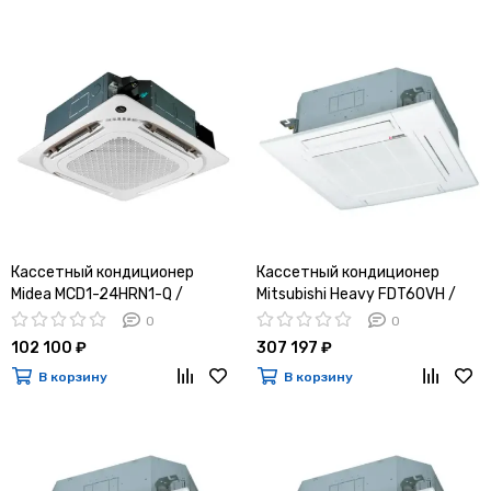
Кассетный кондиционер
Кассетный кондиционер
Midea MCD1-24HRN1-Q /
Mitsubishi Heavy FDT60VH /
MOX430U-24HN1-Q
SRC60ZSX-W1
0
0
102 100 ₽
307 197 ₽
В корзину
В корзину