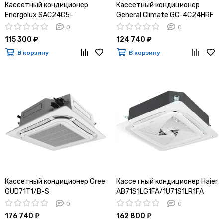
Кассетный кондиционер
Кассетный кондиционер
Energolux SAC24C5-
General Climate GC-4C24HRF
A/SAU24U5-A
/ GU-U24HF
0
0
115 300 ₽
124 740 ₽
В корзину
В корзину
Кассетный кондиционер Gree
Кассетный кондиционер Haier
GUD71T1/B-S
AB71S1LG1FA/1U71S1LR1FA
0
0
176 740 ₽
162 800 ₽