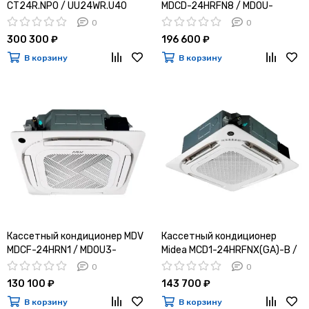
CT24R.NP0 / UU24WR.U40
MDCD-24HRFN8 / MDOU-
24HFN8
0
0
300 300 ₽
196 600 ₽
В корзину
В корзину
Кассетный кондиционер MDV
Кассетный кондиционер
MDCF-24HRN1 / MDOU3-
Midea MCD1-24HRFNX(GA)-B /
24HN1-L
MOX430U-24HFN8-Q(GA)
0
0
130 100 ₽
143 700 ₽
В корзину
В корзину