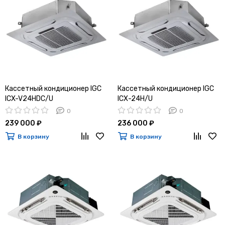
Кассетный кондиционер IGC
Кассетный кондиционер IGC
ICX-V24HDC/U
ICХ-24H/U
0
0
239 000 ₽
236 000 ₽
В корзину
В корзину