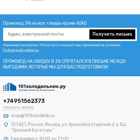
Промокод 3% на все товары кроме ASKO
Получить письмо
Нажимая на кнопку «Получить письмо» вы принимаете условия
Публичной оферты
.
ПРОМОКОД НА СКИДКУ В 3% СПРЯТАЛСЯ В ПИCЬМЕ МЕЖДУ
ВЫГОДАМИ, КОТОРЫЕ МЫ ДЛЯ ВАС ПОДГОТОВИЛИ
+74951562373
Заказать звонок
shop@101holodilnik.ru
127427
,
Россия
,
Москва
,
ул.
Краснобогатырская 2 а, БЦ
“Красный Богатырь”
Ежедневно с 10:00 до 21:00